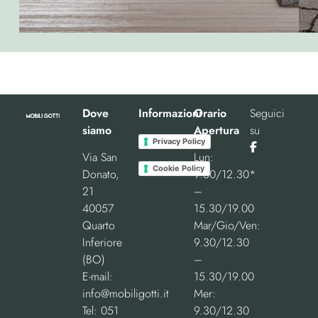
Dove
Informazioni
Orario
Seguici
siamo
Apertura
su
Privacy Policy
Via San
Lun:
Cookie Policy
Donato,
9.30/12.30*
21
–
40057
15.30/19.00
Quarto
Mar/Gio/Ven:
Inferiore
9.30/12.30
(BO)
–
E-mail:
15.30/19.00
info@mobiligotti.it
Mer:
Tel:
051
9.30/12.30