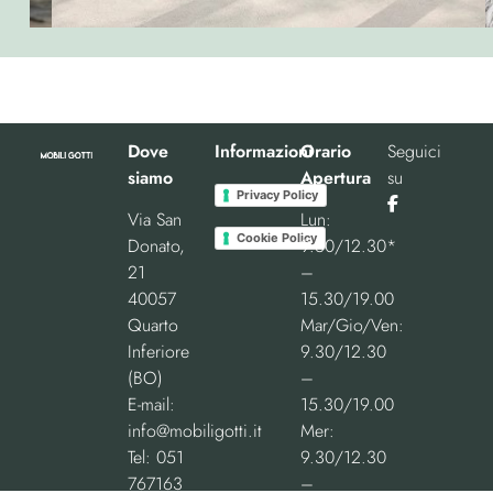
Dove
Informazioni
Orario
Seguici
siamo
Apertura
su
Privacy Policy
Via San
Lun:
Cookie Policy
Donato,
9.30/12.30*
21
–
40057
15.30/19.00
Quarto
Mar/Gio/Ven:
Inferiore
9.30/12.30
(BO)
–
E-mail:
15.30/19.00
info@mobiligotti.it
Mer:
Tel:
051
9.30/12.30
767163
–